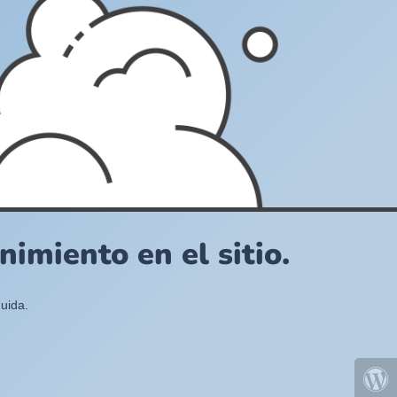
imiento en el sitio.
uida.