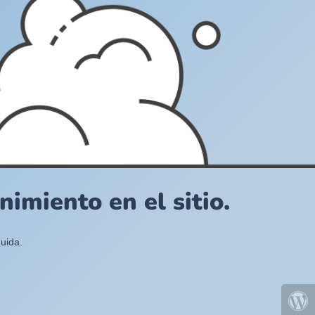
imiento en el sitio.
uida.