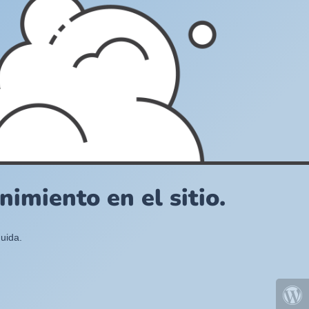
imiento en el sitio.
uida.