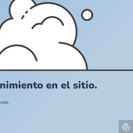
imiento en el sitio.
uida.